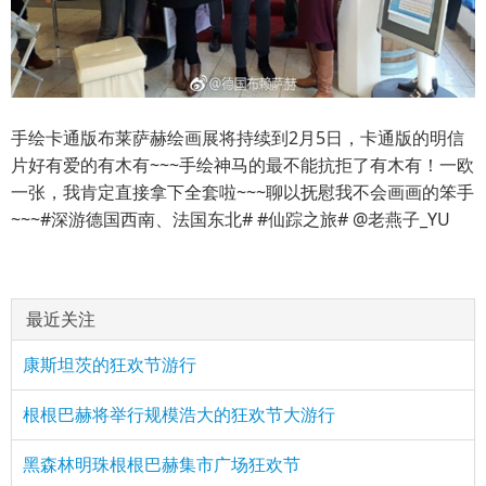
手绘卡通版布莱萨赫绘画展将持续到2月5日，卡通版的明信
片好有爱的有木有~~~手绘神马的最不能抗拒了有木有！一欧
一张，我肯定直接拿下全套啦~~~聊以抚慰我不会画画的笨手
~~~#深游德国西南、法国东北# #仙踪之旅# @老燕子_YU ​​​​
最近关注
康斯坦茨的狂欢节游行
根根巴赫将举行规模浩大的狂欢节大游行
黑森林明珠根根巴赫集市广场狂欢节