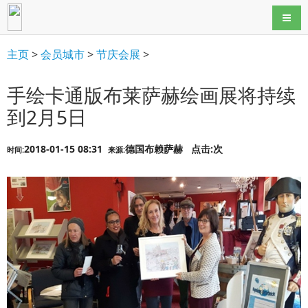
导航
主页
>
会员城市
>
节庆会展
>
手绘卡通版布莱萨赫绘画展将持续
到2月5日
2018-01-15 08:31
德国布赖萨赫
点击:
次
时间:
来源: