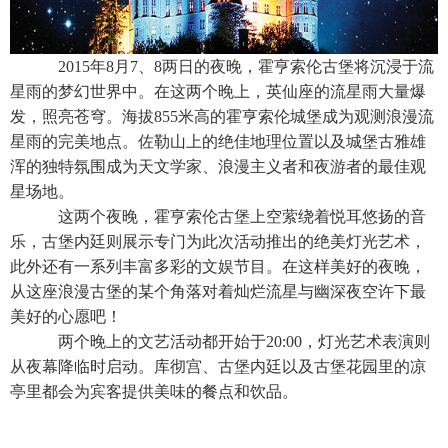
2015年8月7、8两日的夜晚，霍亨索伦古堡将沉浸于流
星雨的梦幻世界中。在这两个晚上，英仙座的流星雨大量爆
发，照亮苍穹。海拔855米高的霍亨索伦城堡成为观测浪漫流
星雨的完美地点。佐勒山上的绝佳地理位置以及城堡古雅雄
浑的独特氛围成为天文学家、浪漫主义者和夜游者的最佳观
星场地。
这两个夜晚，霍亨索伦古堡上空萦绕着悦耳悠扬的音
乐，古堡内廷则展示专门为此次活动推出的绝美灯光艺术，
此外还有一系列丰富多彩的文娱节目。在这样美好的夜晚，
从这座浪漫古堡的某个角落对着灿烂流星与幽深夜空许下最
美好的心愿吧！
两个晚上的文艺活动都开始于20:00，灯光艺术表演则
从夜幕降临时启动。库彻宫、古堡内廷以及古堡花园里的凉
亭里都会为宾客提供美味的餐点和饮品。