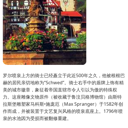
罗尔喷泉上方的骑士已经矗立于此近500年之久，他被根根巴
赫的居民亲切地称为“Schwed”。骑士右手中的盾牌上饰有精
美的城市徽章，象征着帝国直辖市令人引以为傲的特殊权
力。这座雕像文物原件（被收藏于鲁汶贝格博物馆）由斯特
拉斯堡雕塑家马科斯•施庞厄（Max Spranger）于1582年创
作而成，并被装置于文艺复兴风格的喷泉底座上。1796年喷
泉的水池因为受损而被翻修重建。